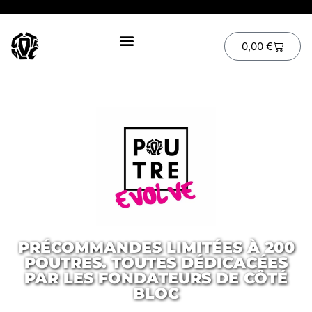
0,00
€
PRÉCOMMANDES LIMITÉES À 200
POUTRES. TOUTES DÉDICACÉES
PAR LES FONDATEURS DE CÔTÉ
BLOC